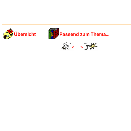
Übersicht
Passend zum Thema...
<
>