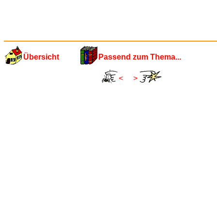
Übersicht
Passend zum Thema...
<
>