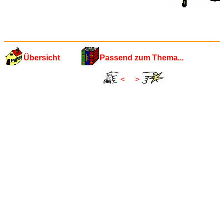
Übersicht
Passend zum Thema...
<
>