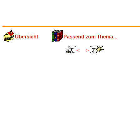
Übersicht
Passend zum Thema...
<
>