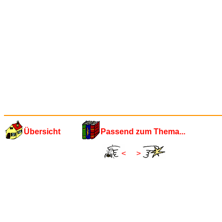
Übersicht
Passend zum Thema...
<
>