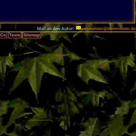
Mail an den Autor:
webmeister@deinmeister.de
+Co
Texte
Sitemap