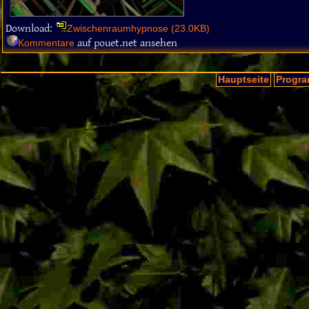
Download:
Zwischenraumhypnose (23.0KB)
auf pouet.net ansehen
Kommentare
Hauptseite
Progra