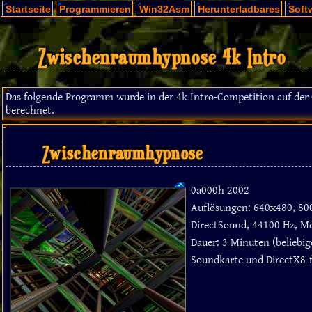
Startseite
Programmieren
Win32Asm
Herunterladbares
Soft
Zwischenraumhypnose 4k Intro
Das folgende Programm wurde in der 4k Intro-Competition auf de
berechnet.
Zwischenraumhypnose
0a000h 2002
Auflösungen: 640x480, 80
DirectSound, 44100 Hz, Mo
Dauer: 3 Minuten (beliebi
Soundkarte und DirectX8-f