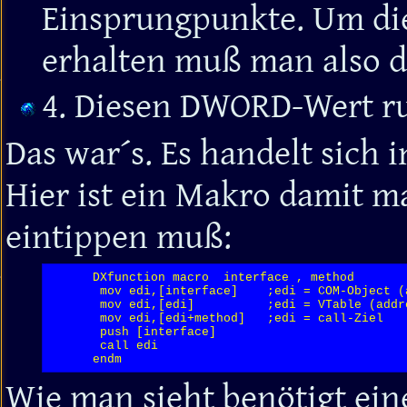
Einsprungpunkte. Um die 
erhalten muß man also d
4. Diesen DWORD-Wert ru
Das war´s. Es handelt sich i
Hier ist ein Makro damit m
eintippen muß:
      DXfunction macro  interface , method

       mov edi,[interface]    ;edi = COM-Object (a
       mov edi,[edi]          ;edi = VTable (addre
       mov edi,[edi+method]   ;edi = call-Ziel

       push [interface]

       call edi

      endm
Wie man sieht benötigt ei