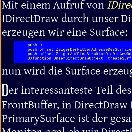
Mit einem Aufruf von
IDire
IDirectDraw durch unser Di
erzeugen wir eine Surface:
     push 0

     push offset ZeigerDerMitDerAdresseDesSurface
     push offset ZeigerAufEineStrukturDieDieGewün
     DXfunction UnserDirectDrawObjekt, CreateSurf
nun wird die Surface erzeug
D
er interessanteste Teil des
FrontBuffer, in DirectDraw
PrimarySurface ist der ges