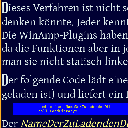
D
ieses Verfahren ist nich
denken könnte. Jeder kenn
Die WinAmp-Plugins haben 
da die Funktionen aber in 
man sie nicht statisch linke
D
er folgende Code lädt eine
geladen ist) und liefert ein
          push offset NameDerZuLadendenDLL

          call LoadLibraryA
Der
NameDerZuLadendenD