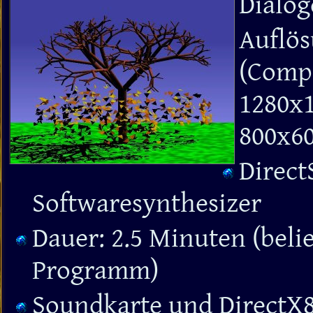
Dialog
Auflös
(Comp
1280x1
800x60
Direct
Softwaresynthesizer
Dauer: 2.5 Minuten (beli
Programm)
Soundkarte und DirectX8