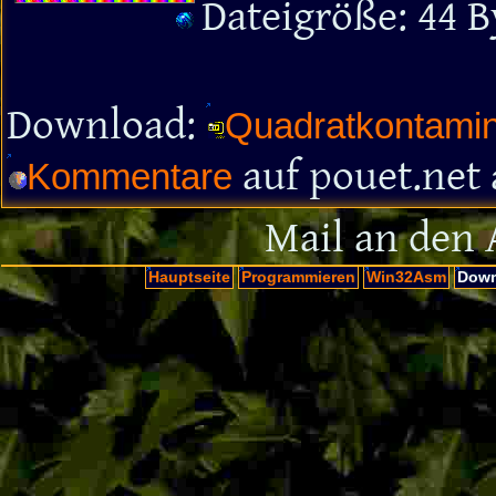
Dateigröße: 44 B
Download:
Quadratkontamina
auf pouet.net
Kommentare
Mail an den 
Hauptseite
Programmieren
Win32Asm
Down