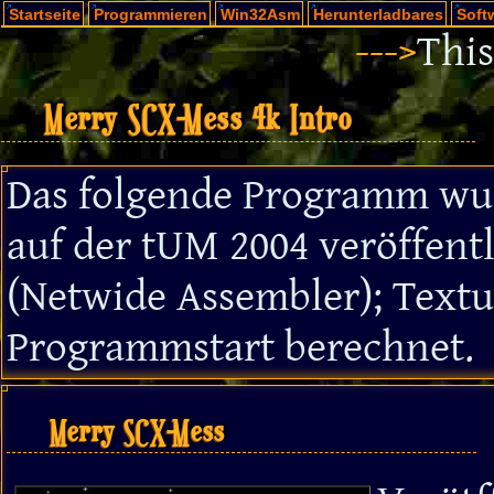
Startseite
Programmieren
Win32Asm
Herunterladbares
Soft
--->
This
Merry SCX-Mess 4k Intro
Das folgende Programm wur
auf der tUM 2004 veröffent
(Netwide Assembler); Text
Programmstart berechnet.
Merry SCX-Mess