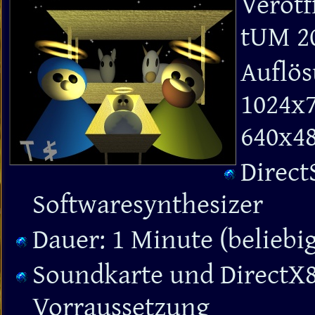
Verötf
tUM 2
Auflös
1024x7
640x48
Direct
Softwaresynthesizer
Dauer: 1 Minute (belieb
Soundkarte und DirectX8
Vorraussetzung