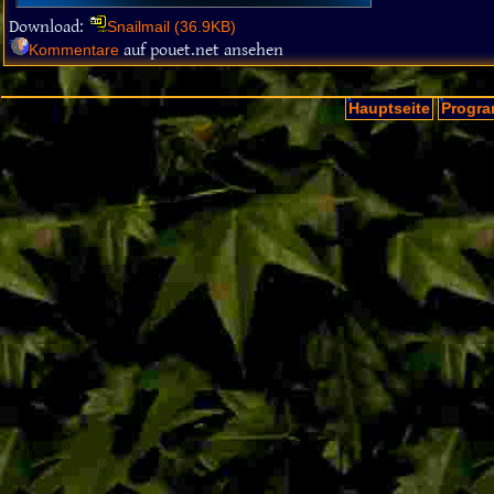
Download:
Snailmail (36.9KB)
auf pouet.net ansehen
Kommentare
Hauptseite
Progra