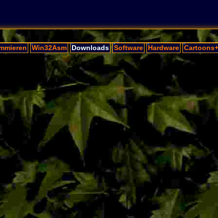
mmieren
Win32Asm
Downloads
Software
Hardware
Cartoons