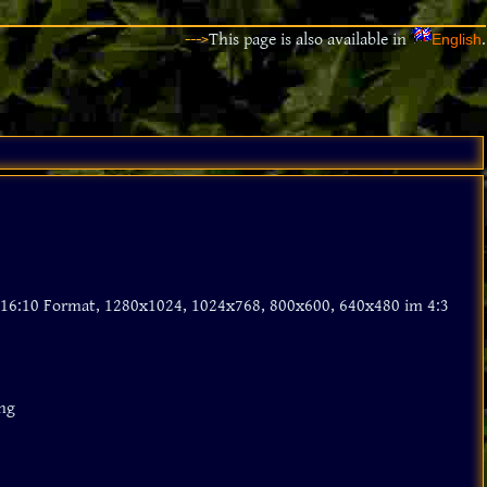
--->
This page is also available in
.
English
16:10 Format, 1280x1024, 1024x768, 800x600, 640x480 im 4:3
ung