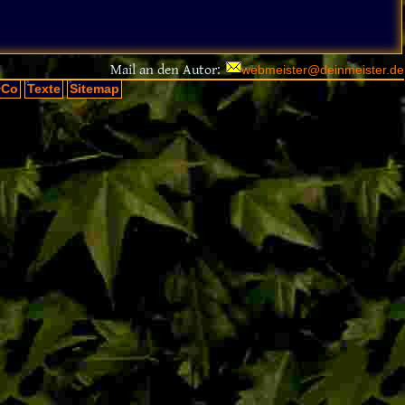
Mail an den Autor:
webmeister@deinmeister.de
+Co
Texte
Sitemap