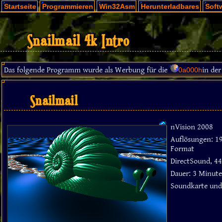
Startseite
Programmieren
Win32Asm
Herunterladbares
Soft
Snailmail 4k Intro
Das folgende Programm wurde als Werbung für die
in der
0a000h
Snailmail
nVision 2008
Auflösungen: 1
Format
DirectSound, 4
Dauer: 3 Minute
Soundkarte und 