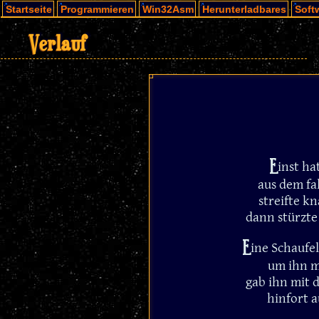
Startseite
Programmieren
Win32Asm
Herunterladbares
Soft
Verlauf
E
inst ha
aus dem fal
streifte k
dann stürzte
E
ine Schaufel
um ihn m
gab ihn mit 
hinfort 