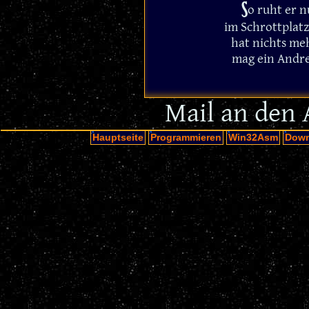
S
o ruht er n
im Schrottplat
hat nichts meh
mag ein Andre
Mail an den 
Hauptseite
Programmieren
Win32Asm
Down