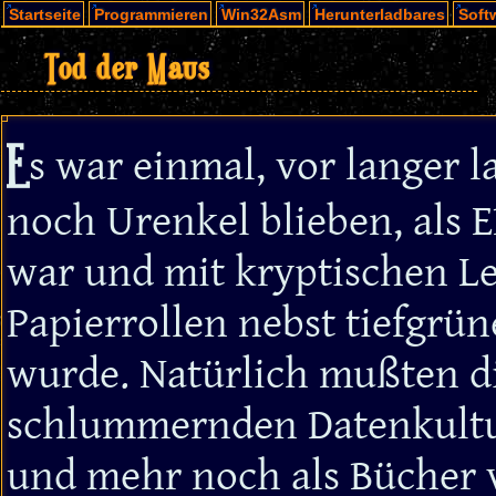
Startseite
Programmieren
Win32Asm
Herunterladbares
Soft
Tod der Maus
E
s war einmal, vor langer l
noch Urenkel blieben, als
war und mit kryptischen L
Papierrollen nebst tiefgrün
wurde. Natürlich mußten di
schlummernden Datenkultur
und mehr noch als Bücher