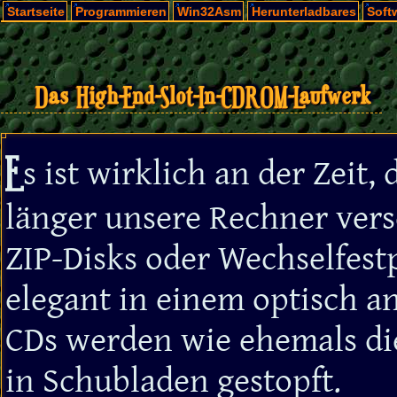
Startseite
Programmieren
Win32Asm
Herunterladbares
Soft
Das High-End-Slot-In-CDROM-Laufwerk
E
s ist wirklich an der Zeit
länger unsere Rechner vers
ZIP-Disks oder Wechselfestp
elegant in einem optisch a
CDs werden wie ehemals di
in Schubladen gestopft.