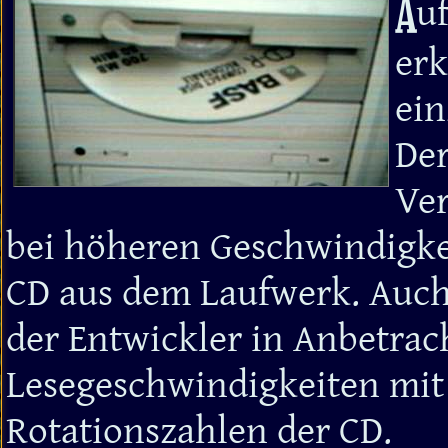
A
u
erk
ein
Der
Ver
bei höheren Geschwindigke
CD aus dem Laufwerk. Auch 
der Entwickler in Anbetrac
Lesegeschwindigkeiten mit
Rotationszahlen der CD.