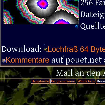
256 Fa
Dateig
Quellt
Download:
Lochfraß 64 Byte
auf pouet.net
Kommentare
Mail an den 
Hauptseite
Programmieren
Win32Asm
Down