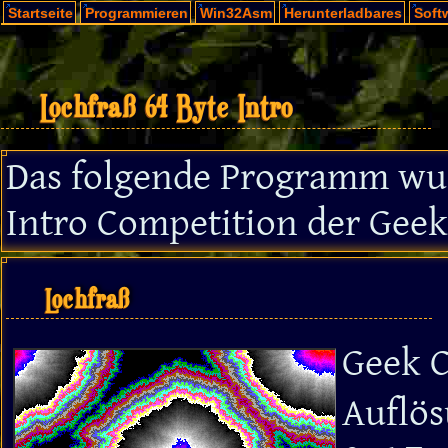
Startseite
Programmieren
Win32Asm
Herunterladbares
Soft
Lochfraß 64 Byte Intro
Das folgende Programm wu
Intro Competition der Geek 
Lochfraß
Geek 
Auflös