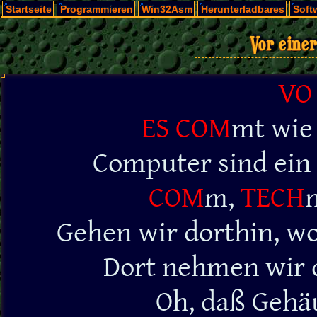
Startseite
Programmieren
Win32Asm
Herunterladbares
Soft
Vor eine
VO
ES COM
mt wi
Computer sind ein
COM
m,
TECH
n
Gehen wir dorthin, w
Dort nehmen wir
Oh, daß Gehä