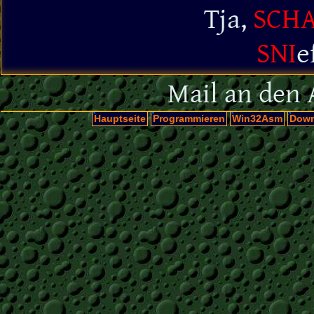
Tja,
SCH
SNI
e
Mail an den 
Hauptseite
Programmieren
Win32Asm
Down