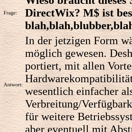
Wieso braucht dieses
DirectWix? M$ ist bes
Frage:
blah,blah,blubber,bla
In der jetzigen Form w
möglich gewesen. Desh
portiert, mit allen Vorte
Hardwarekompatibilitä
Antwort:
wesentlich einfacher 
Verbreitung/Verfügbarke
für weitere Betriebssys
aber eventuell mit Ab