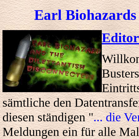
Earl Biohazards
Editor
Willko
Busters
Eintrit
sämtliche den Datentransfe
diesen ständigen "
... die V
Meldungen ein für alle Ma