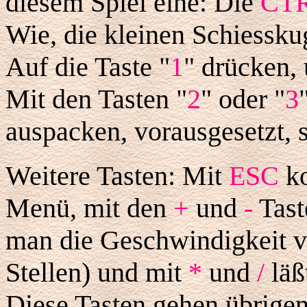
diesem Spiel eine: Die
CT
Wie, die kleinen Schiesskug
Auf die Taste "
1
" drücken,
Mit den Tasten "
2
" oder "
3
auspacken, vorausgesetzt, s
Weitere Tasten: Mit
ESC
ko
Menü, mit den
+
und
-
Tast
man die Geschwindigkeit v
Stellen) und mit
*
und
/
läß
Diese Tasten gehen übrige