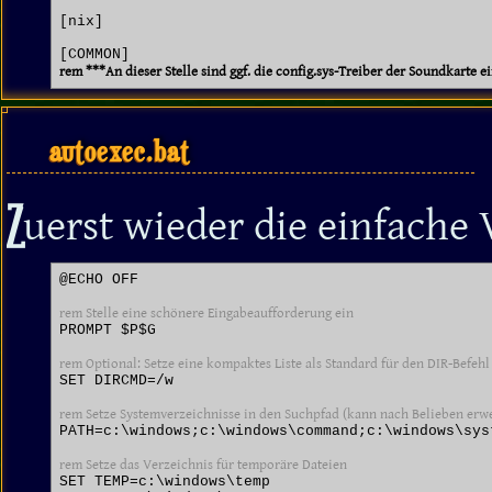
[nix]

rem ***An dieser Stelle sind ggf. die config.sys-Treiber der Soundkarte 
autoexec.bat
Z
uerst wieder die einfache 
@ECHO OFF

rem Stelle eine schönere Eingabeaufforderung ein
PROMPT $P$G

rem Optional: Setze eine kompaktes Liste als Standard für den DIR-Befehl
SET DIRCMD=/w

rem Setze Systemverzeichnisse in den Suchpfad (kann nach Belieben erwe
PATH=c:\windows;c:\windows\command;c:\windows\syst
rem Setze das Verzeichnis für temporäre Dateien
SET TEMP=c:\windows\temp
