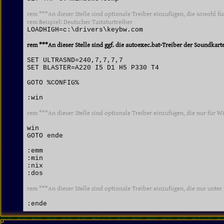
rem ***An dieser Stelle sind optionale Treiber einzufügen, die sowohl 
rem Beispiel: Deutscher Tastaturtreiber
LOADHIGH=c:\drivers\keybw.com

rem ***An dieser Stelle sind ggf. die autoexec.bat-Treiber der Soundkar
SET ULTRASND=240,7,7,7,7

SET BLASTER=A220 I5 D1 H5 P330 T4

GOTO %CONFIG%

:win

rem ***An dieser Stelle sind optionale Treiber einzufügen, die nur für
win

GOTO ende

:emm

:min

:nix

:dos

rem ***An dieser Stelle sind optionale Treiber einzufügen, die nur unt