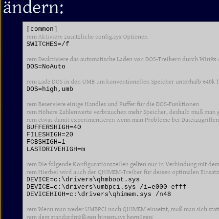
ändern:
rem Aktiviere zusätzliche config.sys-Optionen
SWITCHES=/f

rem Deaktiviere das automatische Laden von DOS-Treibern durch Win9x 
DOS=NoAuto

rem Lade DOS in den UMB um konventionellen Speicher unterhalb 640k f
DOS=high,umb

rem Reserviere einige Handles und Puffer für die DOS-Funktionen

rem Höhere Zahlenwerte verbrauchen mehr Speicher, deshalb muß man gg
rem etwas damit experimentieren wenn man Probleme bei Dateizugriff
BUFFERSHIGH=40

FILESHIGH=20

FCBSHIGH=1

LASTDRIVEHIGH=m

rem Die folgende Konfigurationszeilen gelten nur in Verbindung mit dem
rem Hierbei wird auch der QHIMEM-Treiber für dessen optimalen Einsatz 
DEVICE=c:\drivers\qhmboot.sys

DEVICE=c:\drivers\umbpci.sys /i=e000-efff

DEVICEHIGH=c:\drivers\qhimem.sys /n48

rem Wenn man weder UMBPCI noch QHIMEM einsetzt, muß man sich stattd
rem dem standardmäßigen himem.sys begnügen: