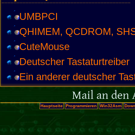
UMBPCI
QHIMEM, QCDROM, SHSU
CuteMouse
Deutscher Tastaturtreiber
Ein anderer deutscher Tast
Mail an den 
Hauptseite
Programmieren
Win32Asm
Down