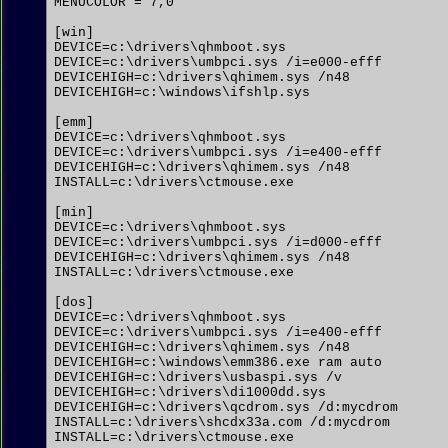
MENUCOLOR = 7,0

[win]

DEVICE=c:\drivers\qhmboot.sys

DEVICE=c:\drivers\umbpci.sys /i=e000-efff

DEVICEHIGH=c:\drivers\qhimem.sys /n48

DEVICEHIGH=c:\windows\ifshlp.sys

[emm]

DEVICE=c:\drivers\qhmboot.sys

DEVICE=c:\drivers\umbpci.sys /i=e400-efff

DEVICEHIGH=c:\drivers\qhimem.sys /n48

INSTALL=c:\drivers\ctmouse.exe

[min]

DEVICE=c:\drivers\qhmboot.sys

DEVICE=c:\drivers\umbpci.sys /i=d000-efff

DEVICEHIGH=c:\drivers\qhimem.sys /n48

INSTALL=c:\drivers\ctmouse.exe

[dos]

DEVICE=c:\drivers\qhmboot.sys

DEVICE=c:\drivers\umbpci.sys /i=e400-efff

DEVICEHIGH=c:\drivers\qhimem.sys /n48

DEVICEHIGH=c:\windows\emm386.exe ram auto

DEVICEHIGH=c:\drivers\usbaspi.sys /v

DEVICEHIGH=c:\drivers\di1000dd.sys

DEVICEHIGH=c:\drivers\qcdrom.sys /d:mycdrom

INSTALL=c:\drivers\shcdx33a.com /d:mycdrom

INSTALL=c:\drivers\ctmouse.exe
