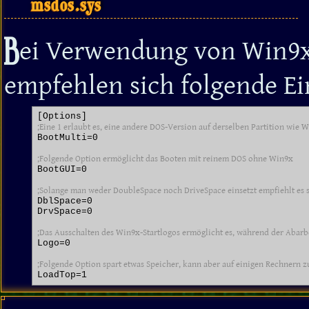
msdos.sys
B
ei Verwendung von Win9x 
empfehlen sich folgende Ei
;Eine 1 erlaubt es, eine andere DOS-Version auf derselben Partition wie
BootMulti=0

;Folgende Option ermöglicht das Booten mit reinem DOS ohne Win9x
BootGUI=0

;Solange man weder DoubleSpace noch DriveSpace einsetzt empfiehlt es s
DblSpace=0

DrvSpace=0

;Das Ausschalten des Win9x-Startlogos ermöglicht es, während der Abarb
Logo=0

;Folgende Option spart etwas Speicher, kann aber auf einigen Rechnern 