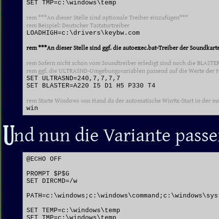
SET TMP=c:\windows\temp

rem ***An dieser Stelle sind optionale Treiber einzufügen***

rem Beispiel: Deutscher Tastaturtreiber
LOADHIGH=c:\drivers\keybw.com

rem ***An dieser Stelle sind ggf. die autoexec.bat-Treiber der Soundkar
rem Sofern nicht schon vom Soundtreiber erledigt sind noch die BLASTER
rem ggf. die ULTRASND-Umgebungsvariablen passend auf die Werte der 
SET ULTRASND=240,7,7,7,7

SET BLASTER=A220 I5 D1 H5 P330 T4

rem Starte Windows von Hand da der automatische Win9x-Start in der ms
U
nd nun die Variante pass
@ECHO OFF

PROMPT $P$G

SET DIRCMD=/w

PATH=c:\windows;c:\windows\command;c:\windows\syst
SET TEMP=c:\windows\temp

SET TMP=c:\windows\temp
