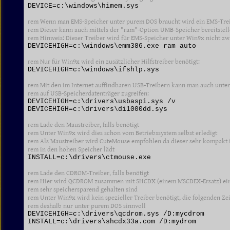
DEVICE=c:\windows\himem.sys

rem Wenn man EMS-Speicher unter purem DOS braucht wird ein EMS-Treib
rem Dieser kann auch mittels der "ram"-Option UMB-Speicher bereitstell
rem Hinweis: Dieser Treiber wird für EMS-Speicher unter Win9x nicht zw
DEVICEHIGH=c:\windows\emm386.exe ram auto

rem Nur für Win9x wird ein zusätzlicher Hilfstreiber benötigt:
DEVICEHIGH=c:\windows\ifshlp.sys

rem Mit den im Internet auffindbaren USB-Treibern kann man auch unter
rem auf USB-Speicherdatenträger zugreifen:
DEVICEHIGH=c:\drivers\usbaspi.sys /v

DEVICEHIGH=c:\drivers\di1000dd.sys

rem Lade den Maustreiber, falls benötigt

rem Unter Win9x wird dies schon vom Betriebssystem selbst erledigt

rem Als Maustreiber wird CuteMouse empfohlen da dieser sehr kompakt is
rem in den hohen Speicher lädt
INSTALL=c:\drivers\ctmouse.exe

rem Lade den CDROM-Treiber, falls benötigt

rem Hier wird QCDROM zusammen mit SHCDX (einem MSCDEX-Ersatz) einge
rem sehr speichersparend gehalten sind

rem Unter Win9x wird kein spezieller Treiber benötigt, die folgenden Zei
rem deshalb nur unter purem DOS sinnvoll
DEVICEHIGH=c:\drivers\qcdrom.sys /D:mycdrom

INSTALL=c:\drivers\shcdx33a.com /D:mydrom
