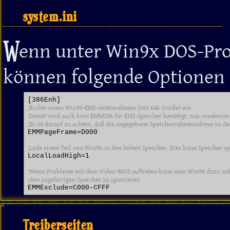
system.ini
W
enn unter Win9x DOS-Pro
können folgende Optionen in
;Richte einen Win95-EMS-Seitenrahmen (mit 64k Größe) ein

;Damit wird auch kein EMM386 für EMS-Speicher benötigt, was wiederum 
;Es ist darauf zu achten, daß die angegebene Speicherrahmenadrese zu d
EMMPageFrame=D000

;Lade einen Teil von Win9x in den hohen Speicher. Dies kann Speicher s
LocalLoadHigh=1

;Wenn Probleme mit dem Video-BIOS auftreten kann man Win9x dazu anha
;den zugehörigen Speicher zu ignorieren
Treiberseiten