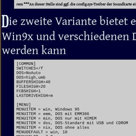
rem ***An dieser Stelle sind ggf. die config.sys-Treiber der Soundkarte 
D
ie zweite Variante bietet
Win9x und verschiedenen 
werden kann
[COMMON]

SWITCHES=/f

DOS=NoAuto

DOS=high,umb

BUFFERSHIGH=40

FILESHIGH=20

FCBSHIGH=1

LASTDRIVEHIGH=m

[MENU]

MENUITEM = win, Windows 95

MENUITEM = emm, DOS mit EMM386

MENUITEM = min, DOS nur mit HIMEM

MENUITEM = dos, DOS-Standard mit USB und CDROM

MENUITEM = nix, DOS ohne alles

MENUDEFAULT = win, 10
