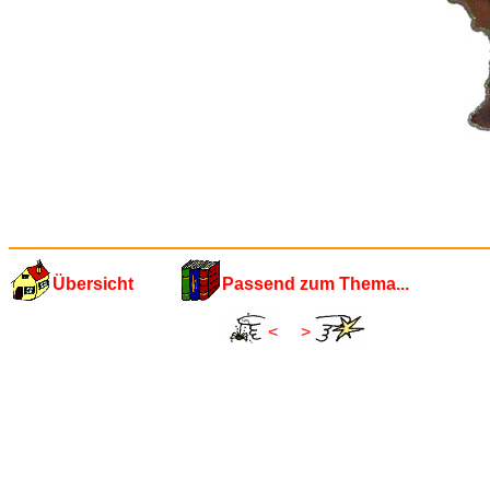
Übersicht
Passend zum Thema...
<
>