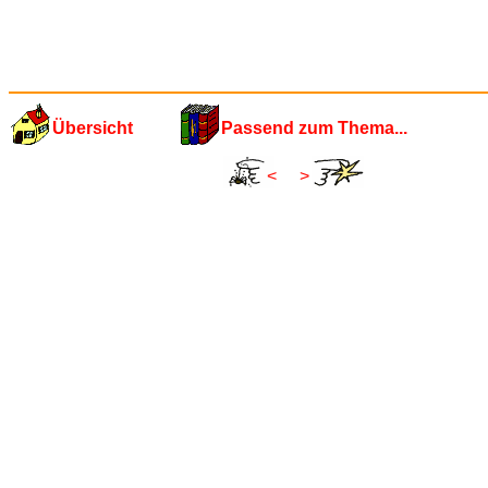
Übersicht
Passend zum Thema...
<
>