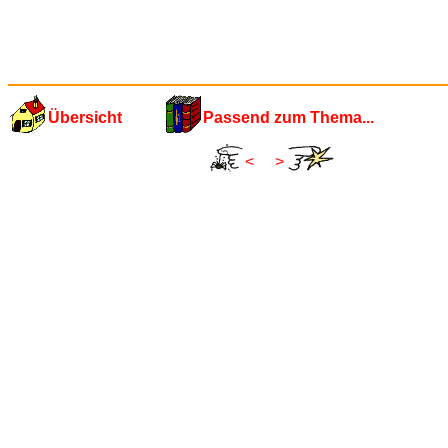
Übersicht
Passend zum Thema...
<
>