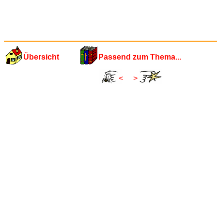
Übersicht
Passend zum Thema...
<
>