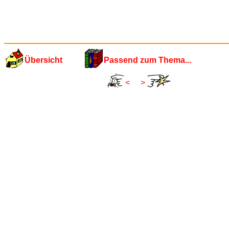
Übersicht
Passend zum Thema...
<
>