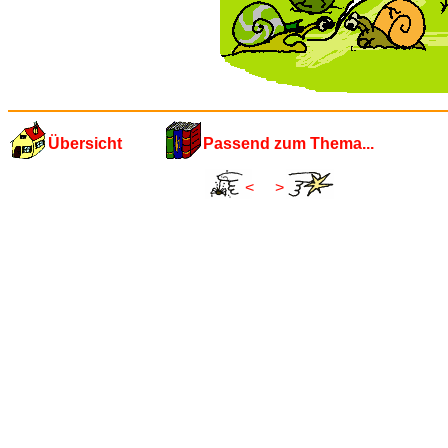
Übersicht
Passend zum Thema...
<
>