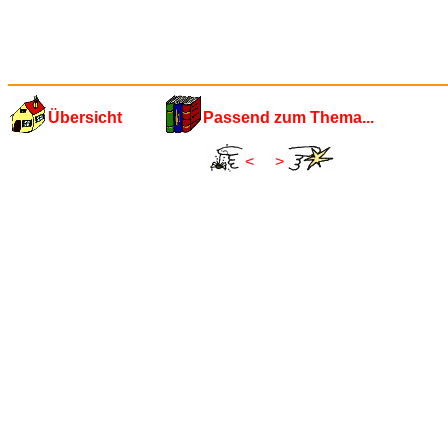
Übersicht
Passend zum Thema...
<
>