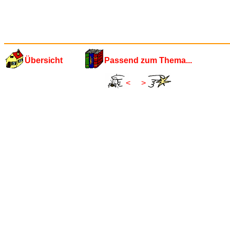
Übersicht
Passend zum Thema...
<
>