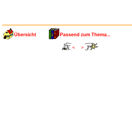
Übersicht
Passend zum Thema...
<
>