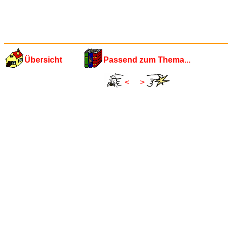
Übersicht
Passend zum Thema...
<
>