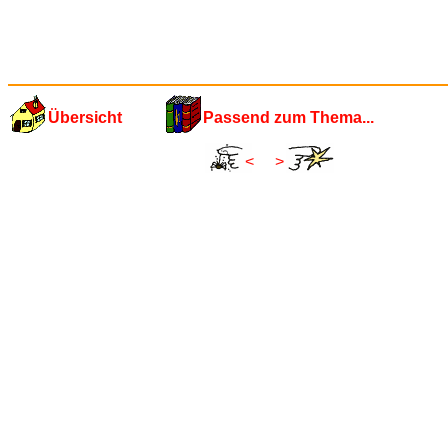
Übersicht
Passend zum Thema...
<
>