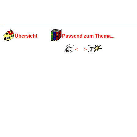
Übersicht
Passend zum Thema...
<
>