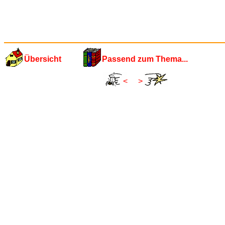
Übersicht
Passend zum Thema...
<
>