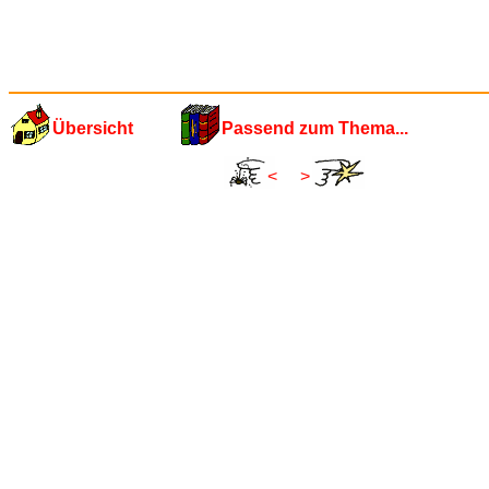
Übersicht
Passend zum Thema...
<
>