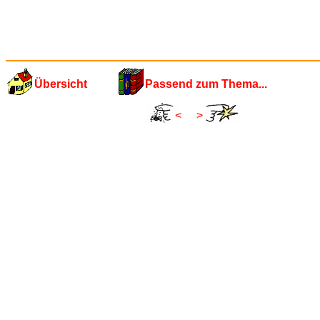
Übersicht
Passend zum Thema...
<
>