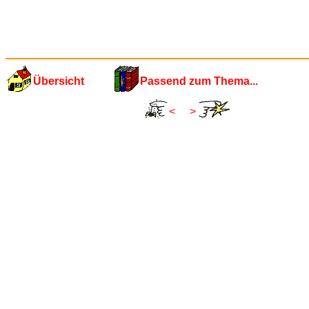
Übersicht
Passend zum Thema...
<
>