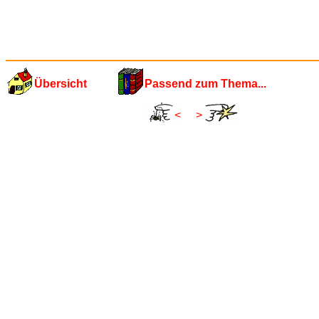
Übersicht
Passend zum Thema...
<
>