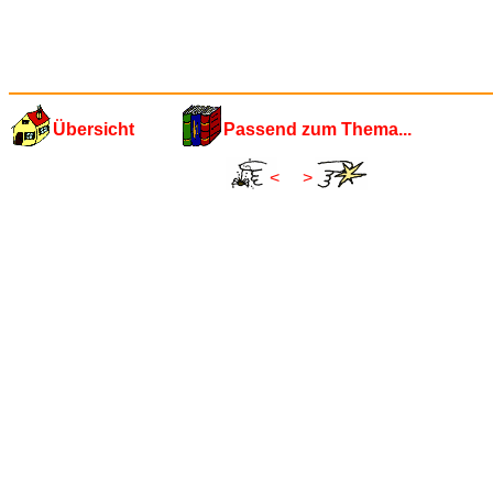
Übersicht
Passend zum Thema...
<
>