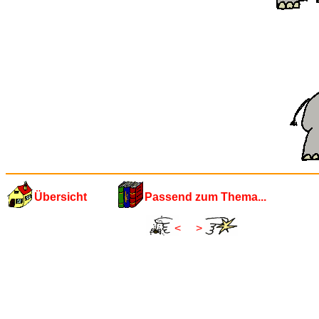
Übersicht
Passend zum Thema...
<
>