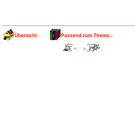
Übersicht
Passend zum Thema...
<
>