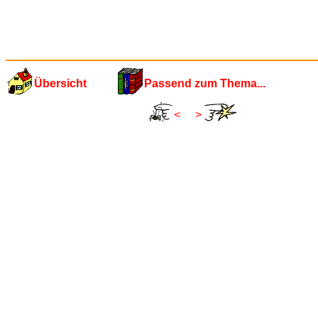
Übersicht
Passend zum Thema...
<
>