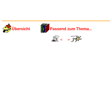
Übersicht
Passend zum Thema...
<
>