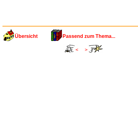
Übersicht
Passend zum Thema...
<
>