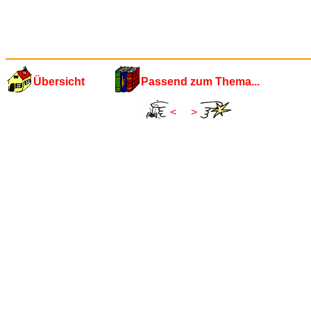
Übersicht
Passend zum Thema...
<
>