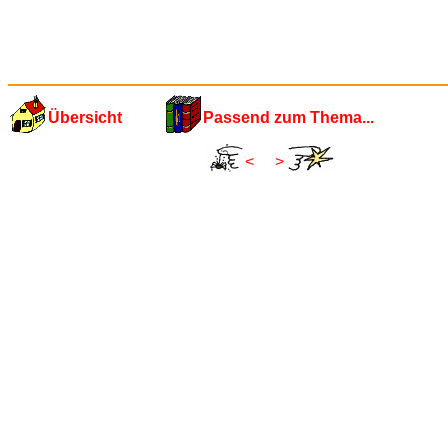
Übersicht
Passend zum Thema...
<
>