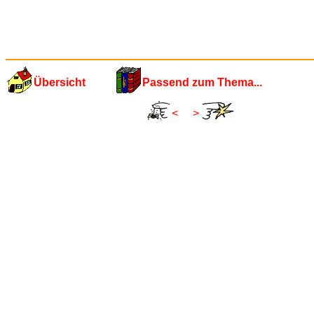
Übersicht
Passend zum Thema...
<
>